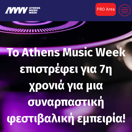
PRO Area
Το Athens Music Week
επιστρέφει για 7η
χρονιά για μια
συναρπαστική
φεστιβαλική εμπειρία!