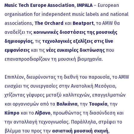
Music Tech Europe Association
,
IMPALA
– European
organisation for independent music labels and national
associations,
The Orchard
και
Beatport
, το AMW θα
αναδείξει τις
κοινωνικές διαστάσεις της μουσικής
δημιουργίας
, τις
τεχνολογικές εξελίξεις στις live
εμφανίσεις
και τις
νέες ευκαιρίες δικτύωσης
που
επαναπροσδιορίζουν τη μουσική βιομηχανία.
Επιπλέον, διευρύνοντας τη διεθνή του παρουσία, το AMW
ενισχύει τις συνεργασίες στην Ανατολική Μεσόγειο,
χτίζοντας γέφυρες μεταξύ καλλιτεχνών, επαγγελματιών
και οργανισμών από τα
Βαλκάνια
, την
Τουρκία
, την
Κύπρο
και το
Λίβανο
, προωθώντας τη διασύνδεση και
την ανταλλαγή τεχνογνωσίας. Παράλληλα, στρέφει το
βλέμμα του προς την
ασιατική μουσική σκηνή
,