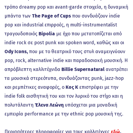
τρόπο dreamy pop και avant-garde στοιχεία, η δυναμική
μπάντα των
The Page of Cups
που συνδυάζουν indie
pop και industrial επιρροές, η multi-instrumentalist
τραγουδοποιός
Bipolia
με ήχο που μετατοπίζεται από
indie rock σε post punk και spoken word, καθώς και οι
Ody Icons,
που με το θεατρικό τους στυλ αναμειγνύουν
pop, rock, alternative indie και παραδοσιακή μουσική. Η
απρόβλεπτη καλλιτέχνιδα
Billie Supernatural
ανατρέπει
τα μουσικά στερεότυπα, συνδυάζοντας punk, jazz-hop
και ρεμπέτικες αναφορές, ο
Κος Κ
επιστρέφει με την
indie folk αισθητική του και τον λυρικό του στίχο και η
πολυτάλαντη
Έλενα Λεώνη
υπόσχεται μια μοναδική
εμπειρία performance με την ethnic pop μουσική της.
Περισσότερες πληροφορίες για τους καλλιτέχνες
εδώ
.