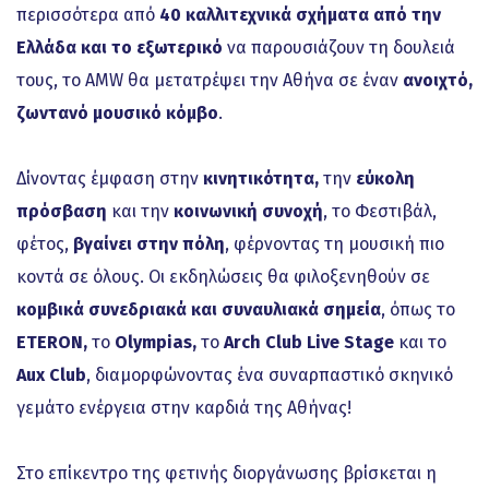
περισσότερα από
40 καλλιτεχνικά σχήματα από την
Ελλάδα και το εξωτερικό
να παρουσιάζουν τη δουλειά
τους, το AMW θα μετατρέψει την Αθήνα σε έναν
ανοιχτό,
ζωντανό μουσικό κόμβο
.
Δίνοντας έμφαση στην
κινητικότητα,
την
εύκολη
πρόσβαση
και την
κοινωνική συνοχή
, το Φεστιβάλ,
φέτος,
βγαίνει στην πόλη
, φέρνοντας τη μουσική πιο
κοντά σε όλους. Οι εκδηλώσεις θα φιλοξενηθούν σε
κομβικά συνεδριακά και συναυλιακά σημεία
, όπως το
ETERON,
το
Olympias,
το
Arch Club Live Stage
και το
Aux Club
, διαμορφώνοντας ένα συναρπαστικό σκηνικό
γεμάτο ενέργεια στην καρδιά της Αθήνας!
Στο επίκεντρο της φετινής διοργάνωσης βρίσκεται η