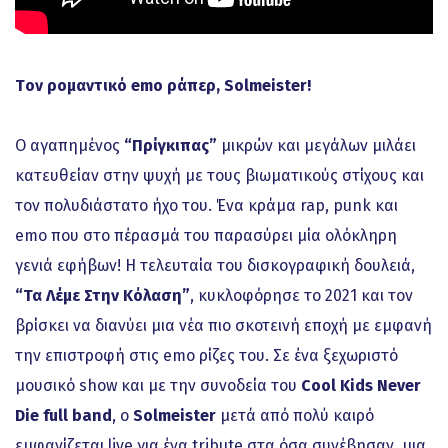
Tον ρομαντικό emo ράπερ, Solmeister!
Ο αγαπημένος
“Πρίγκιπας”
μικρών και μεγάλων μιλάει
κατευθείαν στην ψυχή με τους βιωματικούς στίχους και
τον πολυδιάστατο ήχο του. Ένα κράμα rap, punk και
emo που στο πέρασμά του παρασύρει μία ολόκληρη
γενιά εφήβων! Η τελευταία του δισκογραφική δουλειά,
“Τα Λέμε Στην Κόλαση”
, κυκλοφόρησε το 2021 και τον
βρίσκει να διανύει μια νέα πιο σκοτεινή εποχή με εμφανή
την επιστροφή στις emo ρίζες του. Σε ένα ξεχωριστό
μουσικό show και με την συνοδεία του
Cool Kids Never
Die full band
, ο
Solmeister
μετά από πολύ καιρό
εμφανίζεται live για ένα tribute στα όσα συνέβησαν, μια