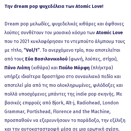
Την dream pop ψυχεδέλεια των Atomic Love!
Dream pop μελωδίες, ψυχεδελικές κιθάρες και άφθονες
λούπες συνθέτουν τον μουσικό κόσμο των
Atomic Love
που το 2021 κυκλοφόρησαν το ντεμπούτο άλμπουμ τους
με τίτλο,
“Vol/1”
. Το ανερχόμενο τρίο, που αποτελείται
από τους
Εύα Βασιλονικολού
(φωνή, λούπες, στίχοι),
Πάνο Λιάπη
(κιθάρα) και
Παύλο Μόρφη
(πλήκτρα)
υπήρξε ιδιαίτερα δραστήριο στο συναυλιακό πεδίο και
αποτελεί μία από τις πιο ολοκληρωμένες, φιλόδοξες και
πολλά υποσχόμενες μπάντες της indie pop σκηνής. Με
βασικές επιρροές από Bjork, Αlt-j, Radiohead, London
Grammar, Portishead, Florence and the Machine,
προσπαθούν να εξερευνήσουν το παράδοξο, την εξέλιξη
και την αυτοκαταστροφή μέσα σε μια ερωτική σχέση.