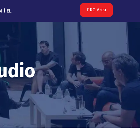
PRO Area
N
EL
udio