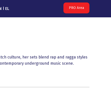
PRO Area
N
EL
tch culture, her sets blend rap and ragga styles
e contemporary underground music scene.