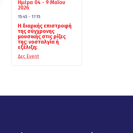
Ημέρα 04 - 9 Μαΐου
2026
15:45 - 17:15
Η διαρκής επιστροφή
της σύγχρονης
μουσικής στις ρίζες
της: νοσταλγία ή
εξέλιξη;
Δες Event