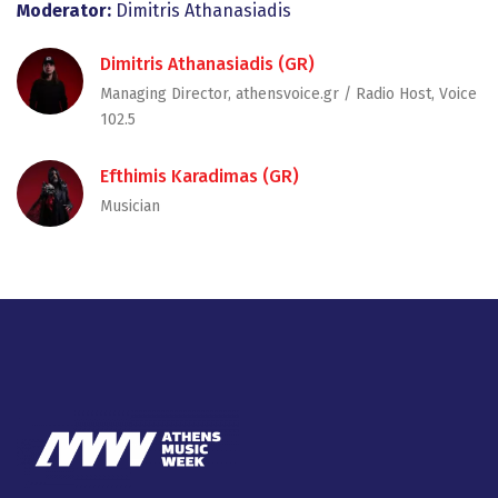
Moderator:
Dimitris Athanasiadis
Dimitris Athanasiadis (GR)
Managing Director, athensvoice.gr / Radio Host, Voice
102.5
Efthimis Karadimas (GR)
Musician