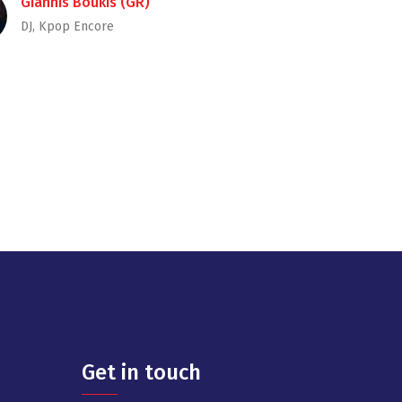
Giannis Boukis (GR)
DJ, Kpop Encore
Get in touch