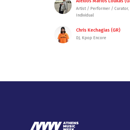
Alexios Marios Loukas (G
Artist / Performer / Curator,
Individual
Chris Kechagias (GR)
DJ, Kpop Encore