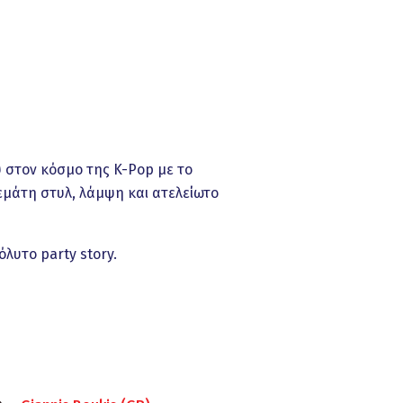
υ στον κόσμο της K-Pop με το
γεμάτη στυλ, λάμψη και ατελείωτο
λυτο party story.