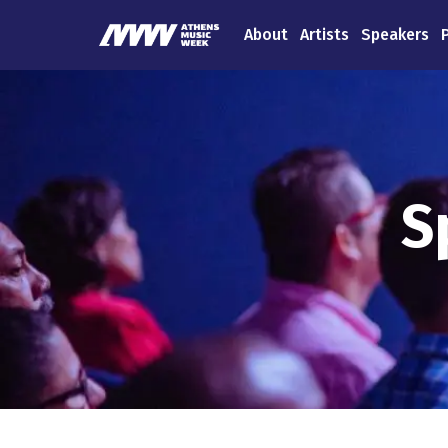
About
Artists
Speakers
S