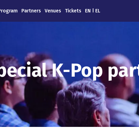
Program
Partners
Venues
Tickets
EN
EL
pecial K-Pop par