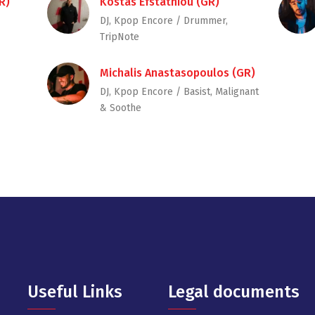
R)
Kostas Efstathiou (GR)
DJ, Kpop Encore / Drummer,
TripNote
Michalis Anastasopoulos (GR)
DJ, Kpop Encore / Basist, Malignant
& Soothe
Useful Links
Legal documents