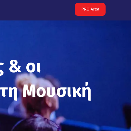
PRO Area
 & οι
στη Μουσική