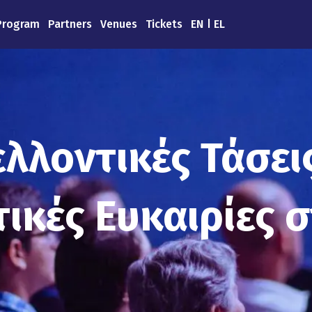
Program
Partners
Venues
Tickets
EN
EL
ελλοντικές Τάσεις
τικές Ευκαιρίες 