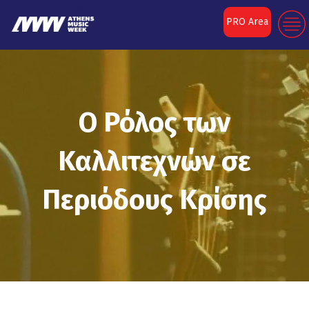
PRO Area
Ο Ρόλος των
Καλλιτεχνών σε
Περιόδους Κρίσης