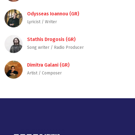
Odysseas Ioannou (GR)
Lyricist / Writer
Stathis Drogosis (GR)
Song writer / Radio Producer
Dimitra Galani (GR)
Artist / Composer