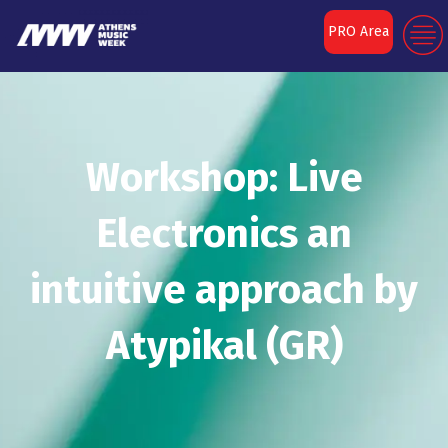
PRO Area
Workshop: Live
Electronics an
intuitive approach by
Atypikal (GR)